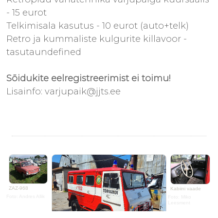
- 15 eurot
Telkimisala kasutus - 10 eurot (auto+telk)
Retro ja kummaliste kulgurite killavoor -
tasutaundefined
Sõidukite eelregistreerimist ei toimu!
Lisainfo: varjupaik@jjts.ee
ZAZ-968
Kabiini vaade
Foto: Andres Allik
Foto: Miko
Leesment