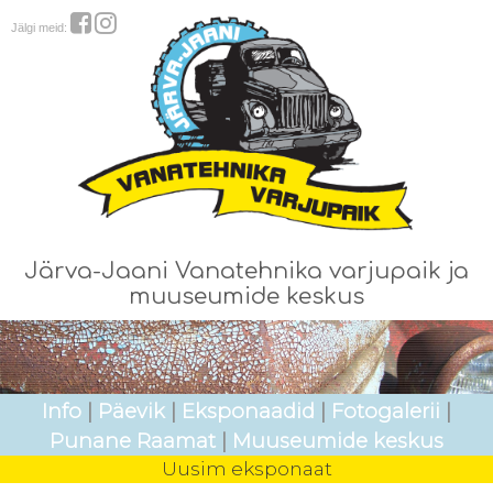
Jälgi meid:
Järva-Jaani Vanatehnika varjupaik ja
muuseumide keskus
Info
|
Päevik
|
Eksponaadid
|
Fotogalerii
|
Punane Raamat
|
Muuseumide keskus
Uusim eksponaat