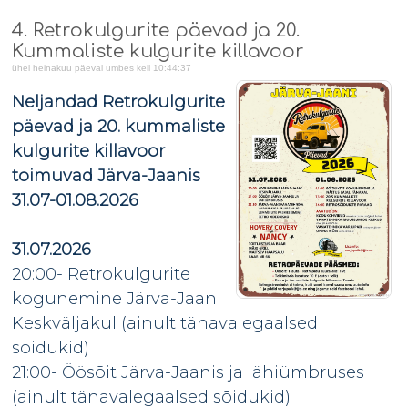
4. Retrokulgurite päevad ja 20.
Kummaliste kulgurite killavoor
ühel heinakuu päeval umbes kell 10:44:37
Neljandad Retrokulgurite
päevad ja 20. kummaliste
kulgurite killavoor
toimuvad Järva-Jaanis
31.07-01.08.2026
31.07.2026
20:00- Retrokulgurite
kogunemine Järva-Jaani
Keskväljakul (ainult tänavalegaalsed
sõidukid)
21:00- Öösõit Järva-Jaanis ja lähiümbruses
(ainult tänavalegaalsed sõidukid)