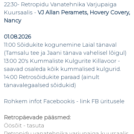
22:30- Retropidu Vanatehnika Varjupaiga
Kuursaalis -
VJ Allan Peramets, Hovery Covery,
Nancy
01.08.2026
11:00 Sõidukite kogunemine Laial tänaval
(Tamsalu tee ja Jaani tänava vahelisel lõigul)
13:00 20's Kummaliste Kulgurite Killavoor -
saavad osaleda kõik kummalised kulgurid.
14:00 Retrosõidukite paraad (ainult
tänavalegaalsed sõidukid)
Rohkem infot Facebookis -
link FB üritusele
Retropäevade pääsmed:
Öösõit - tasuta
Retropidu vanatehnika varjupaiga kuursaalis