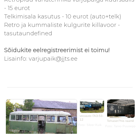
- 15 eurot
Telkimisala kasutus - 10 eurot (auto+telk)
Retro ja kummaliste kulgurite killavoor -
tasutaundefined
Sõidukite eelregistreerimist ei toimu!
Lisainfo: varjupaik@jjts.ee
veoauto ГАЗ-53-
12
Tehaset?his raamil
Foto: Silver Kuik
Foto: Tarvo Puusepp