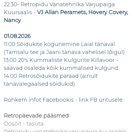
22:30- Retropidu Vanatehnika Varjupaiga
Kuursaalis -
VJ Allan Peramets, Hovery Covery,
Nancy
01.08.2026
11:00 Sõidukite kogunemine Laial tänaval
(Tamsalu tee ja Jaani tänava vahelisel lõigul)
13:00 20's Kummaliste Kulgurite Killavoor -
saavad osaleda kõik kummalised kulgurid.
14:00 Retrosõidukite paraad (ainult
tänavalegaalsed sõidukid)
Rohkem infot Facebookis -
link FB üritusele
Retropäevade pääsmed:
Öösõit - tasuta
Retropidu vanatehnika varjupaiga kuursaalis