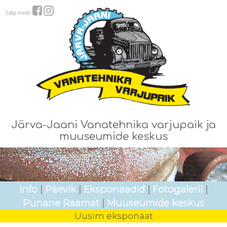
Jälgi meid:
Järva-Jaani Vanatehnika varjupaik ja
muuseumide keskus
Info
|
Päevik
|
Eksponaadid
|
Fotogalerii
|
Punane Raamat
|
Muuseumide keskus
Uusim eksponaat