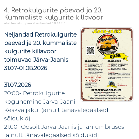
4. Retrokulgurite päevad ja 20.
Kummaliste kulgurite killavoor
ühel heinakuu päeval umbes kell 10:44:37
Neljandad Retrokulgurite
päevad ja 20. kummaliste
kulgurite killavoor
toimuvad Järva-Jaanis
31.07-01.08.2026
31.07.2026
20:00- Retrokulgurite
kogunemine Järva-Jaani
Keskväljakul (ainult tänavalegaalsed
sõidukid)
21:00- Öösõit Järva-Jaanis ja lähiümbruses
(ainult tänavalegaalsed sõidukid)